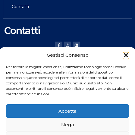
Contatti
Contatti
Gestisci Consenso
HILDING ANDERS ITALY SRL
Per fornire le migliori esperienze, utilizziamo tecnologie come i cookie
Via Verona, 20 36020 Pove del Grappa (VI) Italy
per memorizzare e/o accedere alle informazioni del dispositivo. Il
consenso a queste tecnologie ci permetterà di elaborare dati come il
Tel.
+39 0424 8008
comportamento di navigazione o ID unici su questo sito. Non
Fax +39 0424 800926
acconsentire o ritirare il consenso può influire negativamente su alcune
caratteristiche e funzioni.
Catalogo Prodotti
Accetta
Nega
Copyright © 2024
Rocket
web All rights reserved