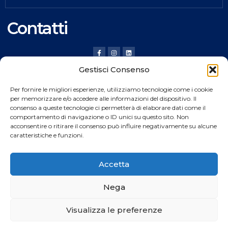
Contatti
Gestisci Consenso
HILDING ANDERS ITALY SRL
Per fornire le migliori esperienze, utilizziamo tecnologie come i cookie
Via Verona, 20 36020 Pove del Grappa (VI) Italy
per memorizzare e/o accedere alle informazioni del dispositivo. Il
consenso a queste tecnologie ci permetterà di elaborare dati come il
Tel.
+39 0424 8008
comportamento di navigazione o ID unici su questo sito. Non
Fax +39 0424 800926
acconsentire o ritirare il consenso può influire negativamente su alcune
caratteristiche e funzioni.
Catalogo Prodotti
Accetta
Nega
Copyright © 2024
Rocket
web All rights reserved
Visualizza le preferenze
Privacy Policy
Cookie Policy