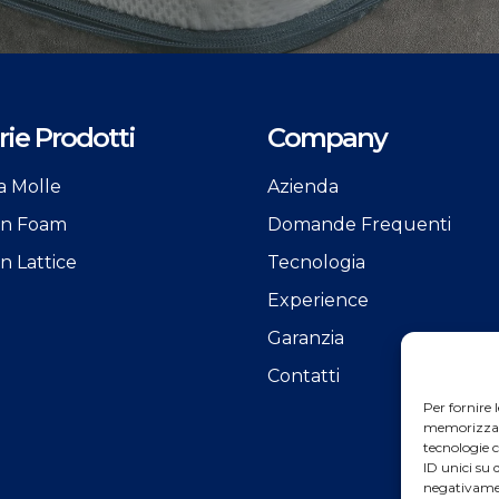
ie Prodotti
Company
a Molle
Azienda
 in Foam
Domande Frequenti
in Lattice
Tecnologia
Experience
Garanzia
Contatti
Per fornire 
memorizzare 
tecnologie 
ID unici su 
negativamen