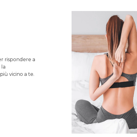
er rispondere a
 la
più vicino a te.