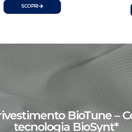
SCOPRI
 rivestimento BioTune – 
tecnologia BioSynt*