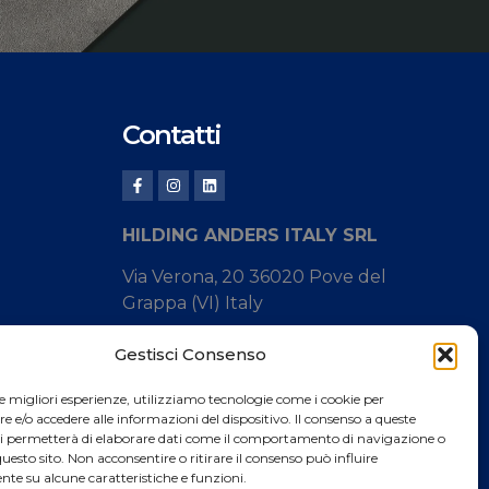
Contatti
HILDING ANDERS ITALY SRL
Via Verona, 20 36020 Pove del
Grappa (VI) Italy
Tel.
+39 0424 8008
Gestisci Consenso
Fax +39 0424 800926
le migliori esperienze, utilizziamo tecnologie come i cookie per
e/o accedere alle informazioni del dispositivo. Il consenso a queste
Catalogo Prodotti
ci permetterà di elaborare dati come il comportamento di navigazione o
questo sito. Non acconsentire o ritirare il consenso può influire
te su alcune caratteristiche e funzioni.