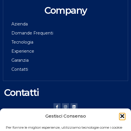
Company
Azienda
Domande Frequenti
Tecnologia
Experience
Garanzia
Contatti
Contatti
Gestisci Consenso
HILDING ANDERS ITALY SRL
Per fornire le migliori esperienze, utilizziamo tecnologie come i cookie
Via Verona, 20 36020 Pove del Grappa (VI) Italy