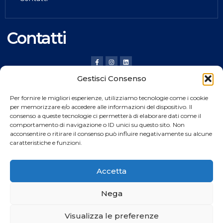
Contatti
Gestisci Consenso
HILDING ANDERS ITALY SRL
Per fornire le migliori esperienze, utilizziamo tecnologie come i cookie
Via Verona, 20 36020 Pove del Grappa (VI) Italy
per memorizzare e/o accedere alle informazioni del dispositivo. Il
consenso a queste tecnologie ci permetterà di elaborare dati come il
Tel.
+39 0424 8008
comportamento di navigazione o ID unici su questo sito. Non
Fax +39 0424 800926
acconsentire o ritirare il consenso può influire negativamente su alcune
caratteristiche e funzioni.
Catalogo Prodotti
Accetta
Nega
Copyright © 2024
Rocket
web All rights reserved
Visualizza le preferenze