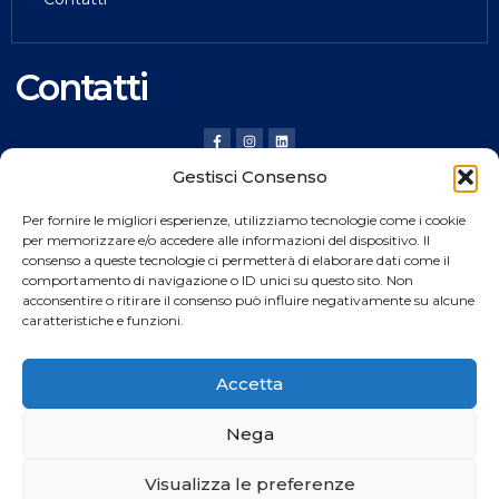
Contatti
Gestisci Consenso
HILDING ANDERS ITALY SRL
Per fornire le migliori esperienze, utilizziamo tecnologie come i cookie
Via Verona, 20 36020 Pove del Grappa (VI) Italy
per memorizzare e/o accedere alle informazioni del dispositivo. Il
consenso a queste tecnologie ci permetterà di elaborare dati come il
Tel.
+39 0424 8008
comportamento di navigazione o ID unici su questo sito. Non
Fax +39 0424 800926
acconsentire o ritirare il consenso può influire negativamente su alcune
caratteristiche e funzioni.
Catalogo Prodotti
Accetta
Nega
Copyright © 2024
Rocket
web All rights reserved
Visualizza le preferenze