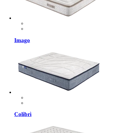
Imago
Colibrì