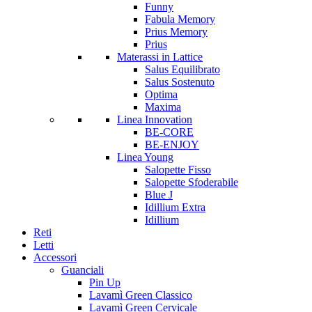
Funny
Fabula Memory
Prius Memory
Prius
Materassi in Lattice
Salus Equilibrato
Salus Sostenuto
Optima
Maxima
Linea Innovation
BE-CORE
BE-ENJOY
Linea Young
Salopette Fisso
Salopette Sfoderabile
Blue J
Idillium Extra
Idillium
Reti
Letti
Accessori
Guanciali
Pin Up
Lavamì Green Classico
Lavamì Green Cervicale