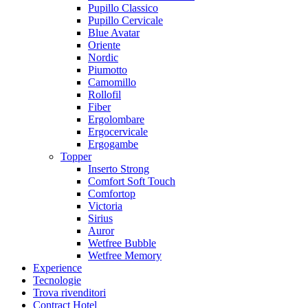
Pupillo Classico
Pupillo Cervicale
Blue Avatar
Oriente
Nordic
Piumotto
Camomillo
Rollofil
Fiber
Ergolombare
Ergocervicale
Ergogambe
Topper
Inserto Strong
Comfort Soft Touch
Comfortop
Victoria
Sirius
Auror
Wetfree Bubble
Wetfree Memory
Experience
Tecnologie
Trova rivenditori
Contract Hotel