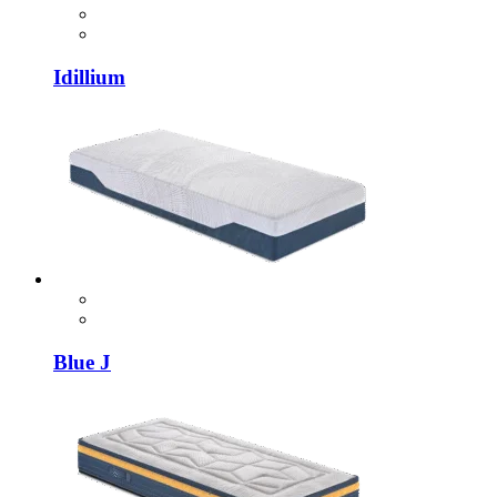
Idillium
Blue J