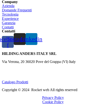
Company
Azienda
Domande Frequenti
Tecnologia
Experience
Garanzia
Contatti
Contatti
acebook-
Instagram
Linkedin
f
HILDING ANDERS ITALY SRL
Via Verona, 20 36020 Pove del Grappa (VI) Italy
Tel.
+39 0424 8008
Fax +39 0424 800926
Catalogo Prodotti
Copyright © 2024
Rocket
web All rights reserved
Privacy Policy
Cookie Policy