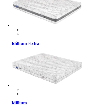
Idillium Extra
Idillium