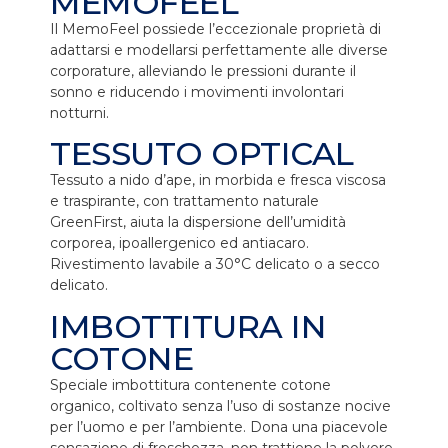
MEMOFEEL
Il MemoFeel possiede l’eccezionale proprietà di
adattarsi e modellarsi perfettamente alle diverse
corporature, alleviando le pressioni durante il
sonno e riducendo i movimenti involontari
notturni.
TESSUTO OPTICAL
Tessuto a nido d’ape, in morbida e fresca viscosa
e traspirante, con trattamento naturale
GreenFirst, aiuta la dispersione dell’umidità
corporea, ipoallergenico ed antiacaro.
Rivestimento lavabile a 30°C delicato o a secco
delicato.
IMBOTTITURA IN
COTONE
Speciale imbottitura contenente cotone
organico, coltivato senza l’uso di sostanze nocive
per l’uomo e per l’ambiente. Dona una piacevole
sensazione di freschezza, non trattiene la polvere