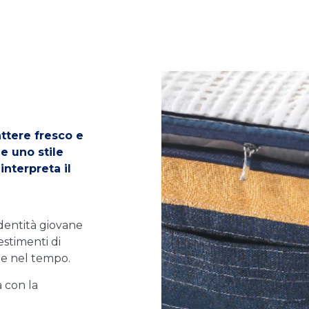
ttere fresco e
 e uno stile
nterpreta il
’identità giovane
estimenti di
ere nel tempo.
a con la