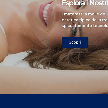
Esplora i Nostr
I materassi a molle del
estetica tipica della tr
spiccatamente tecnol
Scopri