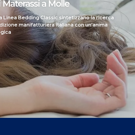
i Materassi a Molle
la Linea Bedding Classic sintetizzano la ricerca
adizione manifatturiera italiana con un’anima
ogica