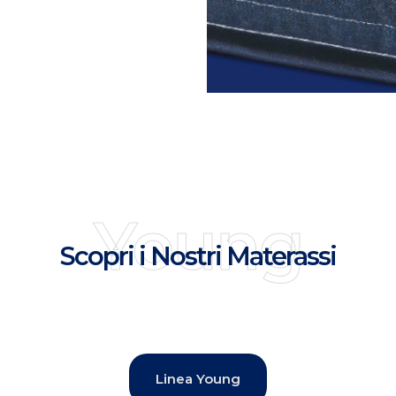
Young
Scopri i Nostri Materassi
Linea Young