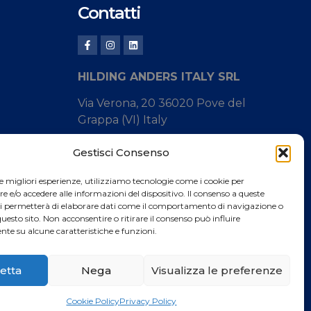
Contatti
HILDING ANDERS ITALY SRL
Via Verona, 20 36020 Pove del
Grappa (VI) Italy
Tel.
+39 0424 8008
Gestisci Consenso
Fax +39 0424 800926
le migliori esperienze, utilizziamo tecnologie come i cookie per
e/o accedere alle informazioni del dispositivo. Il consenso a queste
Catalogo Prodotti
ci permetterà di elaborare dati come il comportamento di navigazione o
questo sito. Non acconsentire o ritirare il consenso può influire
te su alcune caratteristiche e funzioni.
etta
Nega
Visualizza le preferenze
Privacy Policy
Cookie Policy
Cookie Policy
Privacy Policy