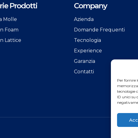
ie Prodotti
Company
a Molle
Azienda
 in Foam
Domande Frequenti
in Lattice
Tecnologia
Experience
Garanzia
Contatti
Per fornire 
memorizzare 
tecnologie 
ID unici su 
negativamen
Acc