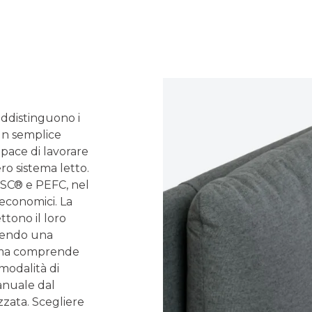
addistinguono i
un semplice
ace di lavorare
ro sistema letto.
 FSC® e PEFC, nel
 economici. La
ttono il loro
enendo una
amma comprende
modalità di
manuale dal
zzata. Scegliere