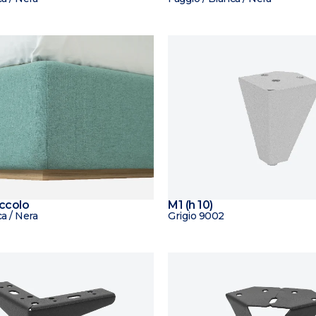
occolo
M1 (h 10)
a / Nera
Grigio 9002