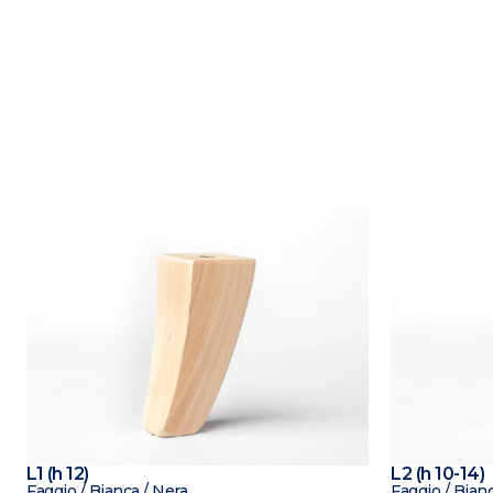
L1 (h 12)
L2 (h 10-14)
Faggio / Bianca / Nera
Faggio / Bianc