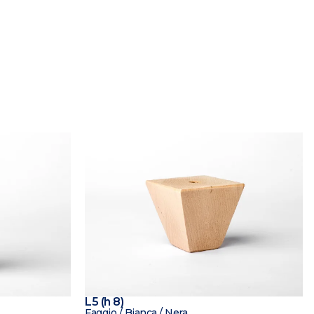
L5 (h 8)
Faggio / Bianca / Nera