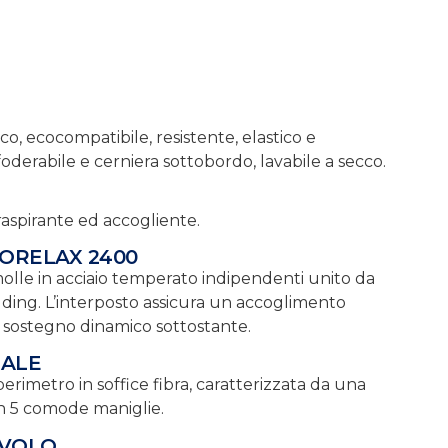
, ecocompatibile, resistente, elastico e
foderabile e cerniera sottobordo, lavabile a secco.
raspirante ed accogliente.
RORELAX 2400
olle in acciaio temperato indipendenti unito da
ding. L’interposto assicura un accoglimento
n sostegno dinamico sottostante.
RALE
erimetro in soffice fibra, caratterizzata da una
con 5 comode maniglie.
IVOLO