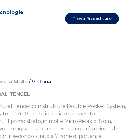
cnologie
Trova Rivenditore
ssi a Molle
/ Victoria
RAL TENCEL
 Natural Tencel con struttura Double Pocket System,
to di 2400 molle in acciaio temperato
: il primo strato, in molle MicroRelax di 5 cm,
vo e reagisce ad ogni movimento in funzione del
con il secondo strato a 7 zone di portanza