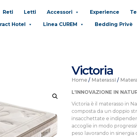
Reti
Letti
Accessori
Experience
Te
ract Hotel
Linea CUREM
Bedding Privè
Victoria
Home
/
Materassi
/
Matera
L’INNOVAZIONE IN NATU
Victoria è il materasso in
composta da un doppio stra
insacchettate e indipendenti
accoglie in modo progressi
peso lavorando in sinergia 