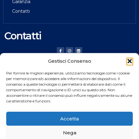
Garanzia
Contatti
Contatti
Gestisci Consenso
HILDING ANDERS ITALY SRL
Per fornire le migliori esperienze, utilizziamo tecnologie come i cookie
Via Verona, 20 36020 Pove del Grappa (VI) Italy
per memorizzare e/o accedere alle informazioni del dispositivo. Il
consenso a queste tecnologie ci permetterà di elaborare dati come il
Tel.
+39 0424 8008
comportamento di navigazione o ID unici su questo sito. Non
Fax +39 0424 800926
acconsentire o ritirare il consenso può influire negativamente su alcune
caratteristiche e funzioni.
Catalogo Prodotti
Accetta
Nega