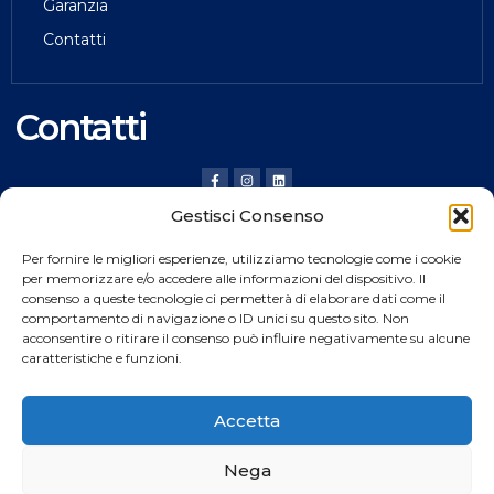
Garanzia
Contatti
Contatti
Gestisci Consenso
HILDING ANDERS ITALY SRL
Per fornire le migliori esperienze, utilizziamo tecnologie come i cookie
Via Verona, 20 36020 Pove del Grappa (VI) Italy
per memorizzare e/o accedere alle informazioni del dispositivo. Il
consenso a queste tecnologie ci permetterà di elaborare dati come il
Tel.
+39 0424 8008
comportamento di navigazione o ID unici su questo sito. Non
Fax +39 0424 800926
acconsentire o ritirare il consenso può influire negativamente su alcune
caratteristiche e funzioni.
Catalogo Prodotti
Accetta
Nega