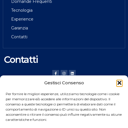
Domande Frequenti
Tecnologia
Experience
Garanzia
Contatti
Contatti
Gestisci Consenso
HILDING ANDERS ITALY SRL
Per fornire le migliori esperienze, utilizziamo tecnologie come i cookie
Via Verona, 20 36020 Pove del Grappa (VI) Italy
per memorizzare e/o accedere alle informazioni del dispositivo. Il
consenso a queste tecnologie ci permetterà di elaborare dati come il
Tel.
+39 0424 8008
comportamento di navigazione o ID unici su questo sito. Non
Fax +39 0424 800926
acconsentire o ritirare il consenso può influire negativamente su alcune
caratteristiche e funzioni.