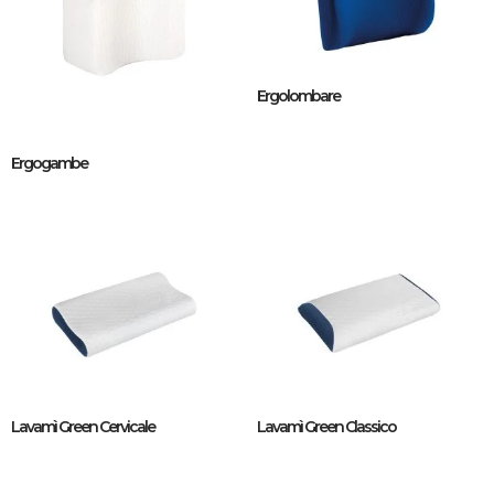
Ergolombare
Ergogambe
Lavamì Green Cervicale
Lavamì Green Classico