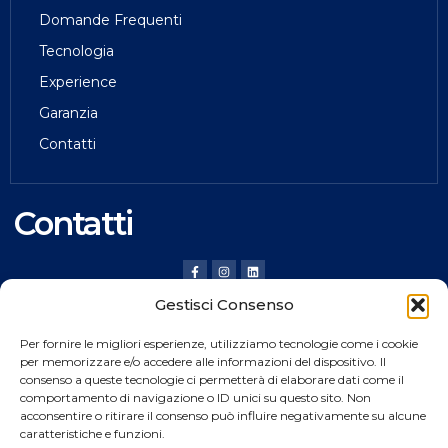
Domande Frequenti
Tecnologia
Experience
Garanzia
Contatti
Contatti
Gestisci Consenso
HILDING ANDERS ITALY SRL
Per fornire le migliori esperienze, utilizziamo tecnologie come i cookie
Via Verona, 20 36020 Pove del Grappa (VI) Italy
per memorizzare e/o accedere alle informazioni del dispositivo. Il
consenso a queste tecnologie ci permetterà di elaborare dati come il
Tel.
+39 0424 8008
comportamento di navigazione o ID unici su questo sito. Non
Fax +39 0424 800926
acconsentire o ritirare il consenso può influire negativamente su alcune
caratteristiche e funzioni.