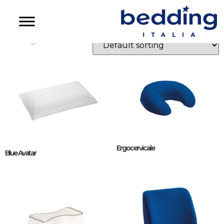
MemoFeel
Showing all 8 results
Ergocervicale
Blue Avatar