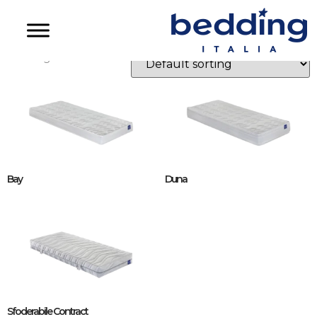
Linea Holiday
Showing all 3 results
Bay
Duna
Sfoderabile Contract