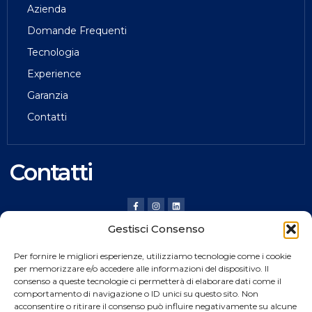
Azienda
Domande Frequenti
Tecnologia
Experience
Garanzia
Contatti
Contatti
Gestisci Consenso
HILDING ANDERS ITALY SRL
Per fornire le migliori esperienze, utilizziamo tecnologie come i cookie
Via Verona, 20 36020 Pove del Grappa (VI) Italy
per memorizzare e/o accedere alle informazioni del dispositivo. Il
consenso a queste tecnologie ci permetterà di elaborare dati come il
Tel.
+39 0424 8008
comportamento di navigazione o ID unici su questo sito. Non
Fax +39 0424 800926
acconsentire o ritirare il consenso può influire negativamente su alcune