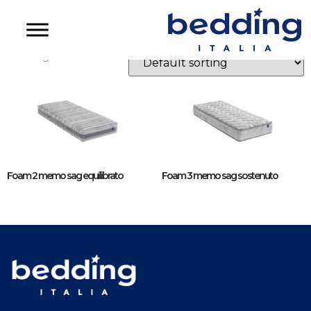
Linea foam
Showing all 2 results
Foam 2 memo sag equilibrato
Foam 3 memo sag sostenuto