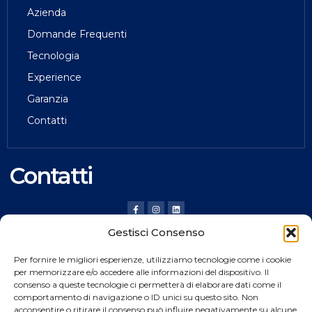
Azienda
Domande Frequenti
Tecnologia
Experience
Garanzia
Contatti
Contatti
Gestisci Consenso
HILDING ANDERS ITALY SRL
Per fornire le migliori esperienze, utilizziamo tecnologie come i cookie
Via Verona, 20 36020 Pove del Grappa (VI) Italy
per memorizzare e/o accedere alle informazioni del dispositivo. Il
consenso a queste tecnologie ci permetterà di elaborare dati come il
Tel.
+39 0424 8008
comportamento di navigazione o ID unici su questo sito. Non
Fax +39 0424 800926
acconsentire o ritirare il consenso può influire negativamente su alcune