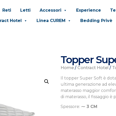
Reti
Letti
Accessori
Experience
Te
ract Hotel
Linea CUREM
Bedding Privè
Topper Supe
Home
/
Contract Hotel
/
T
Il topper Super Soft è dota
ultima generazione ad elevat
materasso maggior comfort e
di materasso, il fissaggio è 
Spessore:
⁓
3 CM