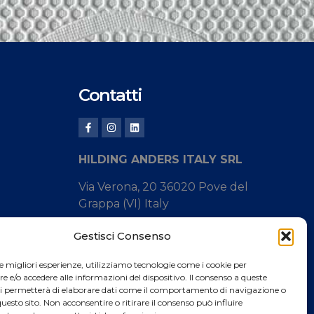
Contatti
HILDING ANDERS ITALY SRL
Via Verona, 20 36020 Pove del
Grappa (VI) Italy
Tel.
+39 0424 8008
Gestisci Consenso
Fax +39 0424 800926
le migliori esperienze, utilizziamo tecnologie come i cookie per
e/o accedere alle informazioni del dispositivo. Il consenso a queste
Catalogo Prodotti
ci permetterà di elaborare dati come il comportamento di navigazione o
questo sito. Non acconsentire o ritirare il consenso può influire