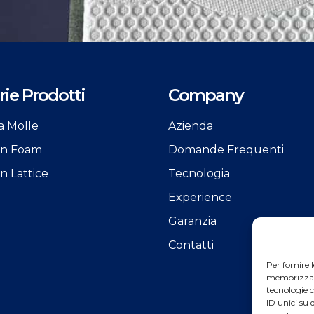
ie Prodotti
Company
a Molle
Azienda
 in Foam
Domande Frequenti
in Lattice
Tecnologia
Experience
Garanzia
Contatti
Per fornire 
memorizzare 
tecnologie 
ID unici su 