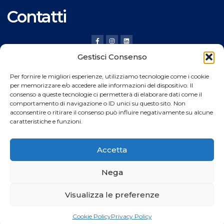
Contatti
Gestisci Consenso
HILDING ANDERS ITALY SRL
Per fornire le migliori esperienze, utilizziamo tecnologie come i cookie
Via Verona, 20 36020 Pove del Grappa (VI) Italy
per memorizzare e/o accedere alle informazioni del dispositivo. Il
consenso a queste tecnologie ci permetterà di elaborare dati come il
Tel.
+39 0424 8008
comportamento di navigazione o ID unici su questo sito. Non
Fax +39 0424 800926
acconsentire o ritirare il consenso può influire negativamente su alcune
caratteristiche e funzioni.
Catalogo Prodotti
Accetta
Nega
Copyright © 2024
Rocket
web All rights reserved
Visualizza le preferenze
Privacy Policy
Cookie Policy
Cookie Policy
Privacy Policy