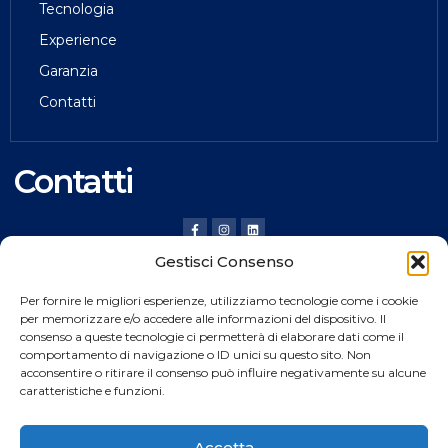
Tecnologia
Experience
Garanzia
Contatti
Contatti
Gestisci Consenso
HILDING ANDERS ITALY SRL
Per fornire le migliori esperienze, utilizziamo tecnologie come i cookie
Via Verona, 20 36020 Pove del Grappa (VI) Italy
per memorizzare e/o accedere alle informazioni del dispositivo. Il
consenso a queste tecnologie ci permetterà di elaborare dati come il
Tel.
+39 0424 8008
comportamento di navigazione o ID unici su questo sito. Non
Fax +39 0424 800926
acconsentire o ritirare il consenso può influire negativamente su alcune
caratteristiche e funzioni.
Catalogo Prodotti
Accetta