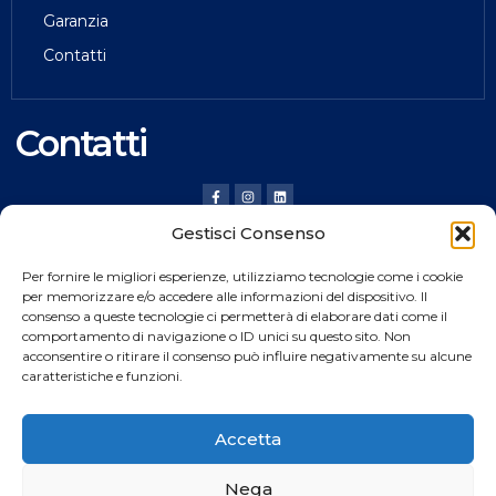
Garanzia
Contatti
Contatti
Gestisci Consenso
HILDING ANDERS ITALY SRL
Per fornire le migliori esperienze, utilizziamo tecnologie come i cookie
Via Verona, 20 36020 Pove del Grappa (VI) Italy
per memorizzare e/o accedere alle informazioni del dispositivo. Il
consenso a queste tecnologie ci permetterà di elaborare dati come il
Tel.
+39 0424 8008
comportamento di navigazione o ID unici su questo sito. Non
Fax +39 0424 800926
acconsentire o ritirare il consenso può influire negativamente su alcune
caratteristiche e funzioni.
Catalogo Prodotti
Accetta
Nega