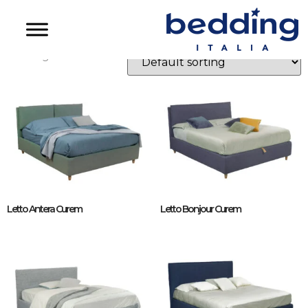
Letti Curem
Showing all 6 results
Letto Antera Curem
Letto Bonjour Curem