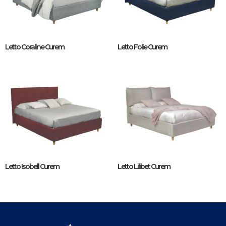
Letto Coraline Curem
Letto Folie Curem
Letto Isobell Curem
Letto Lilibet Curem