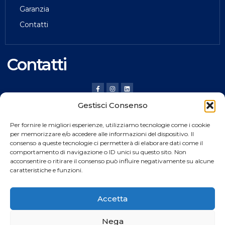
Garanzia
Contatti
Contatti
Gestisci Consenso
HILDING ANDERS ITALY SRL
Per fornire le migliori esperienze, utilizziamo tecnologie come i cookie
Via Verona, 20 36020 Pove del Grappa (VI) Italy
per memorizzare e/o accedere alle informazioni del dispositivo. Il
consenso a queste tecnologie ci permetterà di elaborare dati come il
Tel.
+39 0424 8008
comportamento di navigazione o ID unici su questo sito. Non
Fax +39 0424 800926
acconsentire o ritirare il consenso può influire negativamente su alcune
caratteristiche e funzioni.
Catalogo Prodotti
Accetta
Nega