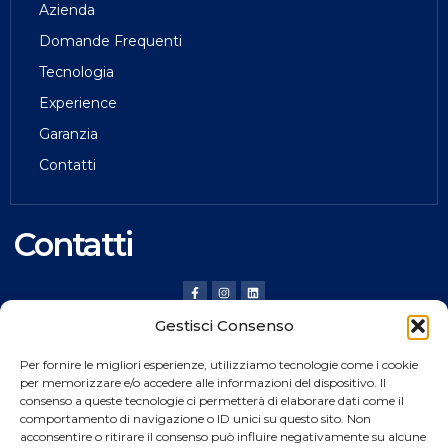
Azienda
Domande Frequenti
Tecnologia
Experience
Garanzia
Contatti
Contatti
Gestisci Consenso
HILDING ANDERS ITALY SRL
Per fornire le migliori esperienze, utilizziamo tecnologie come i cookie
Via Verona, 20 36020 Pove del Grappa (VI) Italy
per memorizzare e/o accedere alle informazioni del dispositivo. Il
consenso a queste tecnologie ci permetterà di elaborare dati come il
Tel.
+39 0424 8008
comportamento di navigazione o ID unici su questo sito. Non
Fax +39 0424 800926
acconsentire o ritirare il consenso può influire negativamente su alcune