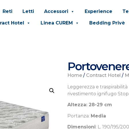
Reti
Letti
Accessori
Experience
Te
ract Hotel
Linea CUREM
Bedding Privè
Portovener
Home
/
Contract Hotel
/
M
Leggerezza e traspirabilit
rivestimento ignifugo Stop 
Altezza: 28-29 cm
Portanza:
Media
Dimensioni
: L.
190/195/200