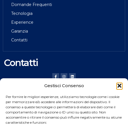
Domande Frequenti
Tecnologia
Experience
Garanzia
Contatti
Contatti
Gestisci Consenso
HILDING ANDERS ITALY SRL
Per fornire le migliori esperienze, utilizziamo tecnologie come i cookie
Via Verona, 20 36020 Pove del Grappa (VI) Italy
per memorizzare e/o accedere alle informazioni del dispositivo. Il
consenso a queste tecnologie ci permetterà di elaborare dati come il
Tel.
+39 0424 8008
comportamento di navigazione o ID unici su questo sito. Non
Fax +39 0424 800926
acconsentire o ritirare il consenso può influire negativamente su alcune
caratteristiche e funzioni.