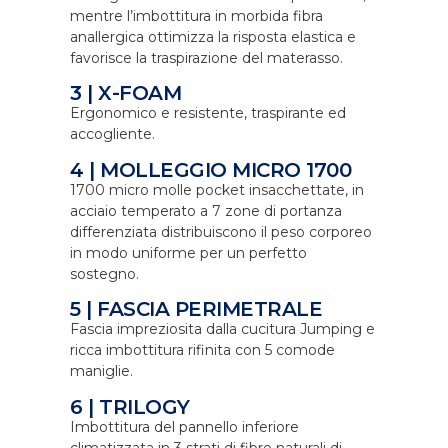
mentre l’imbottitura in morbida fibra
anallergica ottimizza la risposta elastica e
favorisce la traspirazione del materasso.
3 | X-FOAM
Ergonomico e resistente, traspirante ed
accogliente.
4 | MOLLEGGIO MICRO 1700
1700 micro molle pocket insacchettate, in
acciaio temperato a 7 zone di portanza
differenziata distribuiscono il peso corporeo
in modo uniforme per un perfetto
sostegno.
5 | FASCIA PERIMETRALE
Fascia impreziosita dalla cucitura Jumping e
ricca imbottitura rifinita con 5 comode
maniglie.
6 | TRILOGY
Imbottitura del pannello inferiore
climatizzata in 3 strati di fibre naturali di