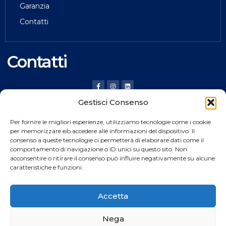
Garanzia
Contatti
Contatti
Gestisci Consenso
HILDING ANDERS ITALY SRL
Per fornire le migliori esperienze, utilizziamo tecnologie come i cookie
Via Verona, 20 36020 Pove del Grappa (VI) Italy
per memorizzare e/o accedere alle informazioni del dispositivo. Il
consenso a queste tecnologie ci permetterà di elaborare dati come il
Tel.
+39 0424 8008
comportamento di navigazione o ID unici su questo sito. Non
Fax +39 0424 800926
acconsentire o ritirare il consenso può influire negativamente su alcune
caratteristiche e funzioni.
Catalogo Prodotti
Accetta
Nega