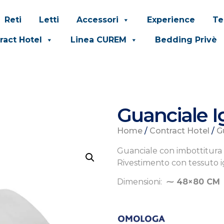
Reti
Letti
Accessori
Experience
Te
ract Hotel
Linea CUREM
Bedding Privè
Guanciale I
Home
/
Contract Hotel
/
G
Guanciale con imbottitura i
Rivestimento con tessuto i
Dimensioni:
⁓ 48×80 C