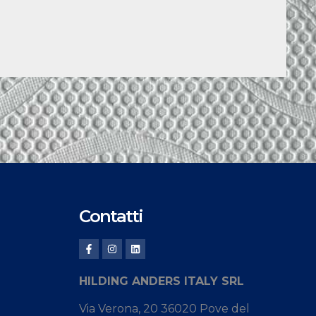
Contatti
HILDING ANDERS ITALY SRL
Via Verona, 20 36020 Pove del