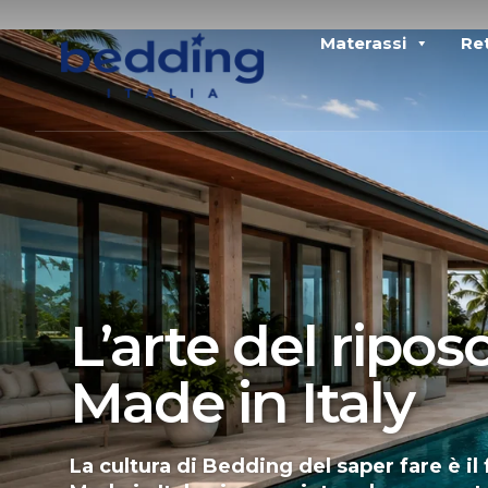
Materassi
Ret
L’arte del riposo
Made in Italy
La cultura di Bedding del saper fare è il