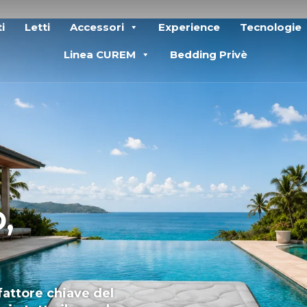
i
Letti
Accessori
Experience
Tecnologie
Linea CUREM
Bedding Privè
,
 fattore chiave del