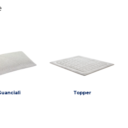
e
Guanciali
Topper