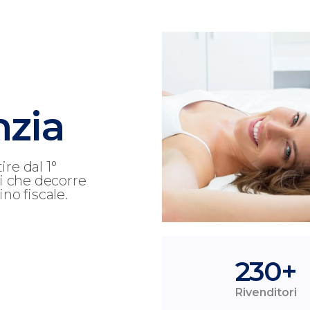
nzia
re dal 1°
i che decorre
ino fiscale.
230
+
Rivenditori