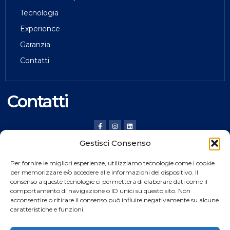
Tecnologia
Experience
Garanzia
Contatti
Contatti
Gestisci Consenso
HILDING ANDERS ITALY SRL
Per fornire le migliori esperienze, utilizziamo tecnologie come i cookie
Via Verona, 20 36020 Pove del Grappa (VI) Italy
per memorizzare e/o accedere alle informazioni del dispositivo. Il
consenso a queste tecnologie ci permetterà di elaborare dati come il
Tel.
+39 0424 8008
comportamento di navigazione o ID unici su questo sito. Non
Fax +39 0424 800926
acconsentire o ritirare il consenso può influire negativamente su alcune
caratteristiche e funzioni.
Catalogo Prodotti