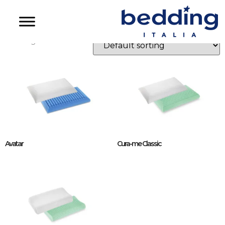
Guanciali Curem
Showing all 3 results
Avatar
Cura-me Classic