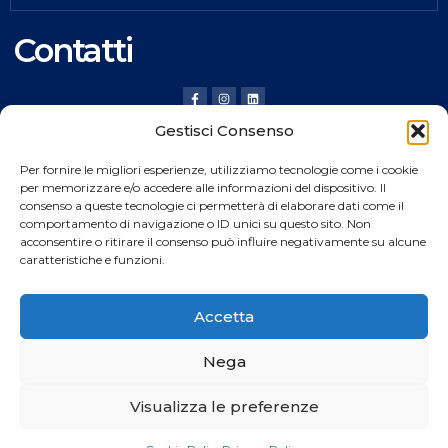
Contatti
Gestisci Consenso
HILDING ANDERS ITALY SRL
Per fornire le migliori esperienze, utilizziamo tecnologie come i cookie
Via Verona, 20 36020 Pove del Grappa (VI) Italy
per memorizzare e/o accedere alle informazioni del dispositivo. Il
consenso a queste tecnologie ci permetterà di elaborare dati come il
Tel.
+39 0424 8008
comportamento di navigazione o ID unici su questo sito. Non
Fax +39 0424 800926
acconsentire o ritirare il consenso può influire negativamente su alcune
caratteristiche e funzioni.
Catalogo Prodotti
Accetta
Nega
Copyright © 2024
Rocket
web All rights reserved
Visualizza le preferenze
Privacy Policy
Cookie Policy