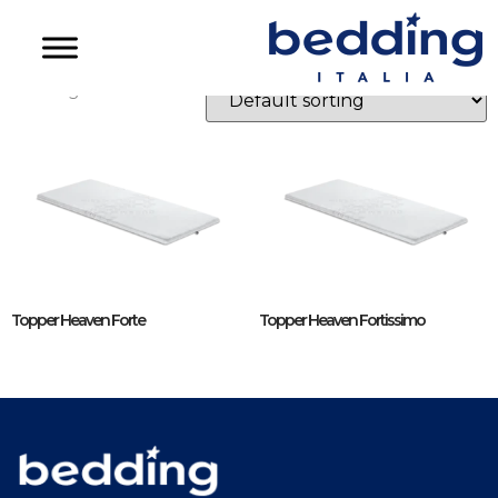
Topper Curem
Showing all 2 results
Topper Heaven Forte
Topper Heaven Fortissimo