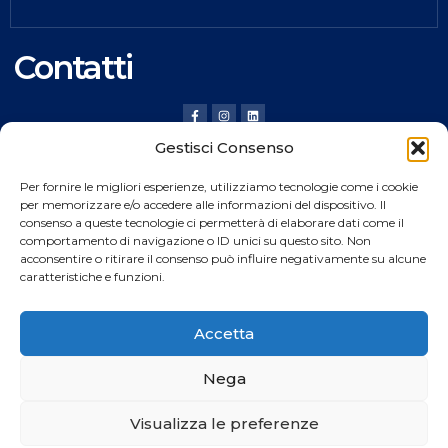
Contatti
Gestisci Consenso
HILDING ANDERS ITALY SRL
Per fornire le migliori esperienze, utilizziamo tecnologie come i cookie
Via Verona, 20 36020 Pove del Grappa (VI) Italy
per memorizzare e/o accedere alle informazioni del dispositivo. Il
consenso a queste tecnologie ci permetterà di elaborare dati come il
Tel.
+39 0424 8008
comportamento di navigazione o ID unici su questo sito. Non
Fax +39 0424 800926
acconsentire o ritirare il consenso può influire negativamente su alcune
caratteristiche e funzioni.
Catalogo Prodotti
Accetta
Nega
Copyright © 2024
Rocket
web All rights reserved
Visualizza le preferenze