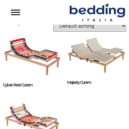
Reti Curem
Showing all 3 results
Majesty Curem
Cyber-Rest Curem