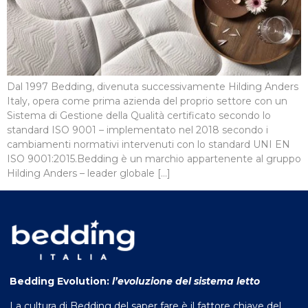
Dal 1997 Bedding, divenuta successivamente Hilding Anders
Italy, opera come prima azienda del proprio settore con un
Sistema di Gestione della Qualità certificato secondo lo
standard ISO 9001 – implementato nel 2018 secondo i
cambiamenti normativi intervenuti con lo standard UNI EN
ISO 9001:2015.Bedding è un marchio appartenente al gruppo
Hilding Anders – leader globale […]
Bedding Evolution:
l’evoluzione del sistema letto
La cultura di Bedding del saper fare è il fattore chiave del