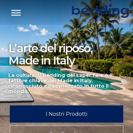
L’arte del riposo,
Made in Italy
La cultura di Bedding del saper fare è il
fattore chiave del Made in Italy,
riconosciuto ed apprezzato in tutto il
mondo.
I Nostri Prodotti