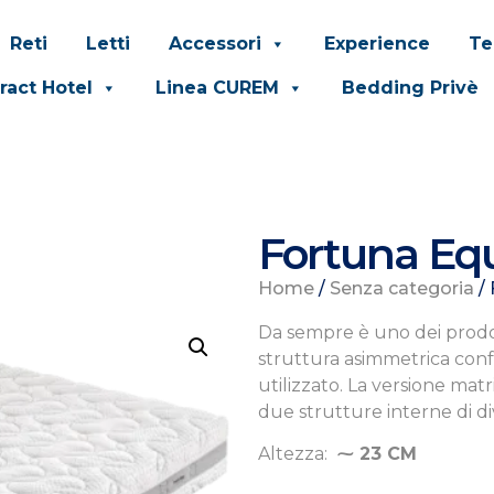
Reti
Letti
Accessori
Experience
Te
ract Hotel
Linea CUREM
Bedding Privè
Fortuna Equ
Home
/
Senza categoria
/ 
Da sempre è uno dei prodot
struttura asimmetrica conf
utilizzato. La versione ma
due strutture interne di d
Altezza:
⁓ 23 CM